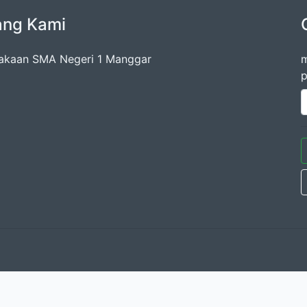
ang Kami
akaan SMA Negeri 1 Manggar
m
p