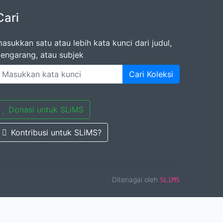
Cari
asukkan satu atau lebih kata kunci dari judul,
engarang, atau subjek
Cari Koleksi
Donasi untuk SLiMS
Kontribusi untuk SLiMS?
Ditenagai oleh
SLiMS