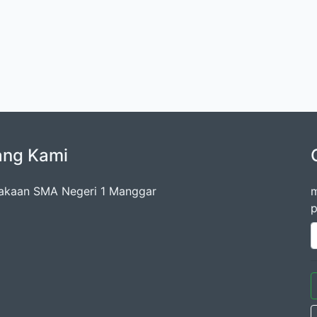
ang Kami
akaan SMA Negeri 1 Manggar
m
p