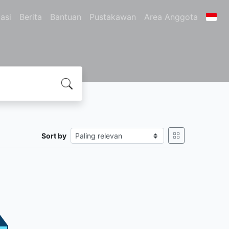
asi
Berita
Bantuan
Pustakawan
Area Anggota
Sort by