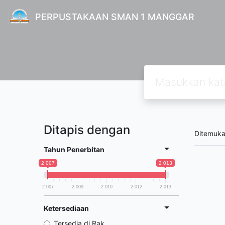
PERPUSTAKAAN SMAN 1 MANGGAR
Ditapis dengan
Ditemuk
Tahun Penerbitan
2 007
2 013
2 007
2 009
2 010
2 012
2 013
Ketersediaan
Tersedia di Rak