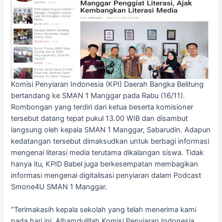
e
er
l
s
y
e
b
A
Li
o
p
n
o
p
k
k
Komisi Penyiaran Indonesia (KPI) Daerah Bangka Belitung
bertandang ke SMAN 1 Manggar pada Rabu (16/11).
Rombongan yang terdiri dari ketua beserta komisioner
tersebut datang tepat pukul 13.00 WIB dan disambut
langsung oleh kepala SMAN 1 Manggar, Sabarudin. Adapun
kedatangan tersebut dimaksudkan untuk berbagi informasi
mengenai literasi media terutama dikalangan siswa. Tidak
hanya itu, KPID Babel juga berkesempatan membagikan
informasi mengenai digitalisasi penyiaran dalam Podcast
Smone4U SMAN 1 Manggar.
“Terimakasih kepala sekolah yang telah menerima kami
pada hari ini. Alhamdulillah Komisi Penyiaran Indonesia