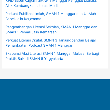
KPID Babel Kagumi SMAN 1 Manggar Penggiat Literasi,
Ajak Kembangkan Literasi Media
Perkuat Publikasi Ilmiah, SMAN 1 Manggar dan UnMuh
Babel Jalin Kerjasama
Pengembangan Literasi Sekolah, SMAN 1 Manggar dan
SMAN 1 Pemali Jalin Kemitraan
Perkuat Literasi Digital, SMPN 3 Tanjungpandan Belajar
Pemanfaatan Podcast SMAN 1 Manggar
Ekspansi Aksi Literasi SMAN 1 Manggar Meluas, Berbagi
Praktik Baik di SMAN 5 Yogyakarta