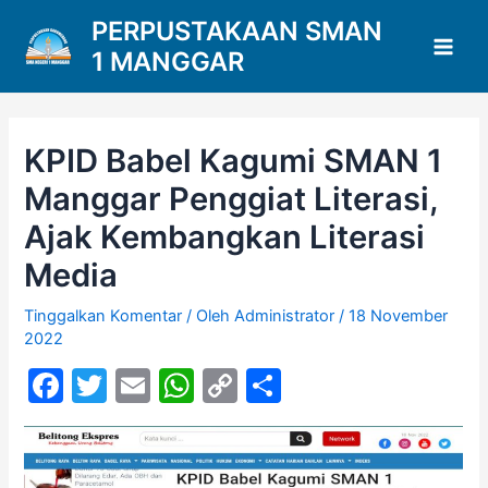
Lewati
PERPUSTAKAAN SMAN
ke
1 MANGGAR
konten
Main
Men
KPID Babel Kagumi SMAN 1
Manggar Penggiat Literasi,
Ajak Kembangkan Literasi
Media
Tinggalkan Komentar
/ Oleh
Administrator
/
18 November
2022
F
T
E
W
C
S
a
w
m
h
o
h
c
itt
ai
at
p
ar