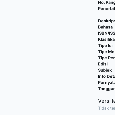
No. Pang
Penerbi
Deskrips
Bahasa
ISBN/IS
Klasifika
Tipe Isi
Tipe Me
Tipe P
Edisi
Subjek
Info Deta
Pernyat
Tanggu
Versi l
Tidak ter