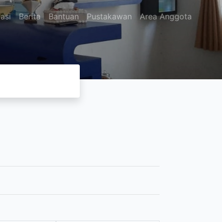
asi
Berita
Bantuan
Pustakawan
Area Anggota