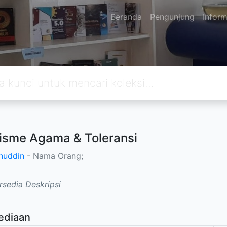
Beranda
Pengunjung
Inform
lisme Agama & Toleransi
huddin
- Nama Orang;
rsedia Deskripsi
ediaan