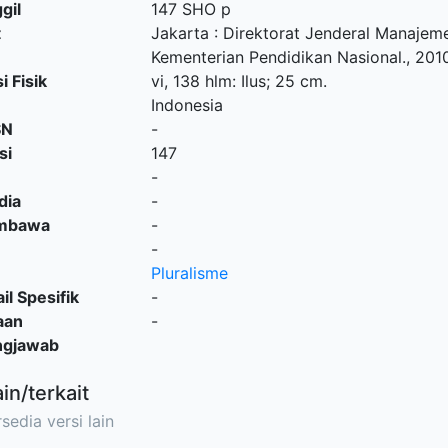
gil
147 SHO p
t
Jakarta
:
Direktorat Jenderal Manajem
Kementerian Pendidikan Nasional
.,
201
i Fisik
vi, 138 hlm: Ilus; 25 cm.
Indonesia
SN
-
si
147
-
dia
-
embawa
-
-
Pluralisme
il Spesifik
-
aan
-
ngjawab
ain/terkait
sedia versi lain