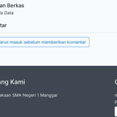
an Berkas
da Data
tar
arus masuk sebelum memberikan komentar
ang Kami
akaan SMA Negeri 1 Manggar
m
p